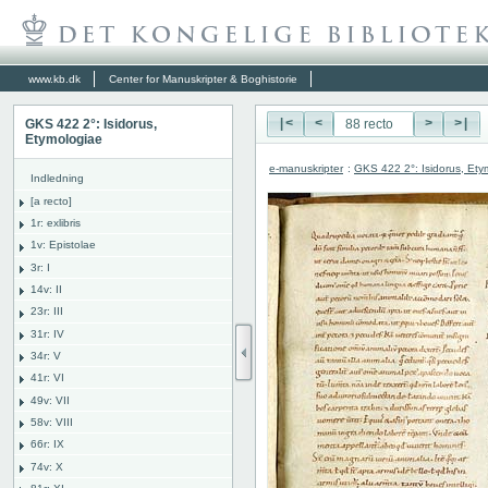
www.kb.dk
Center for Manuskripter & Boghistorie
GKS 422 2°: Isidorus,
|<
<
>
>|
Etymologiae
e-manuskripter
:
GKS 422 2°: Isidorus, Ety
Indledning
[a recto]
1r: exlibris
1v: Epistolae
3r: I
14v: II
23r: III
31r: IV
34r: V
41r: VI
49v: VII
58v: VIII
66r: IX
74v: X