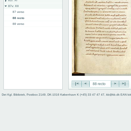
81r: XI
87v: XII
87 verso
88 recto
88 verso
89 recto
89 verso
90 recto
90 verso
91 recto
91 verso
92 recto
92 verso
93 recto
93 verso
|<
<
>
>|
94 recto
Det Kgl. Bibliotek, Postbox 2149, DK-1016 København K (+45) 33 47 47 47, kb@kb.dk EAN lo
94 verso
95 recto
95 verso
96 recto
96 verso
97 recto
97 verso