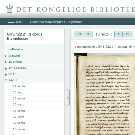
www.kb.dk
Center for Manuskripter & Boghistorie
GKS 422 2°: Isidorus,
|<
<
>
>|
Etymologiae
e-manuskripter
:
GKS 422 2°: Isidorus, Ety
Indledning
[a recto]
1r: exlibris
1v: Epistolae
3r: I
14v: II
14 verso
15 recto
15 verso
16 recto
16 verso
17 recto
17 verso
18 recto