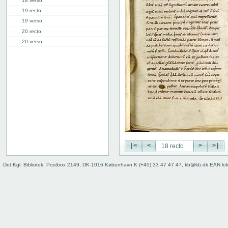
18 verso
19 recto
19 verso
20 recto
20 verso
21 recto
21 verso
22 recto
22 verso
23r: III
31r: IV
34r: V
41r: VI
49v: VII
|<
<
>
>|
58v: VIII
66r: IX
Det Kgl. Bibliotek, Postbox 2149, DK-1016 København K (+45) 33 47 47 47, kb@kb.dk EAN lo
74v: X
81r: XI
87v: XII
98r: XIII
103r: XIV
110v: XV