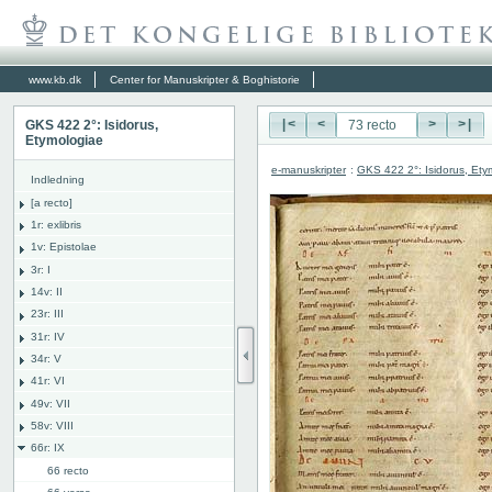
www.kb.dk
Center for Manuskripter & Boghistorie
GKS 422 2°: Isidorus,
|<
<
>
>|
Etymologiae
e-manuskripter
:
GKS 422 2°: Isidorus, Ety
Indledning
[a recto]
1r: exlibris
1v: Epistolae
3r: I
14v: II
23r: III
31r: IV
34r: V
41r: VI
49v: VII
58v: VIII
66r: IX
66 recto