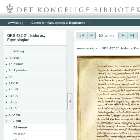
www.kb.dk
Center for Manuskripter & Boghistorie
GKS 422 2°: Isidorus,
|<
<
>
>|
Etymologiae
e-manuskripter
:
GKS 422 2°: Isidorus, Ety
Indledning
[a recto]
1r: exlibris
1v: Epistolae
3r: I
14v: II
23r: III
31r: IV
34r: V
41r: VI
49v: VII
58v: VIII
58 verso
59 recto