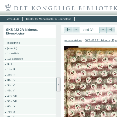
www.kb.dk
Center for Manuskripter & Boghistorie
GKS 422 2°: Isidorus,
|<
<
>
>|
Etymologiae
e-manuskripter
:
GKS 422 2°: Isidorus, Ety
Indledning
[a recto]
1r: exlibris
1v: Epistolae
3r: I
14v: II
23r: III
31r: IV
34r: V
41r: VI
49v: VII
58v: VIII
66r: IX
74v: X