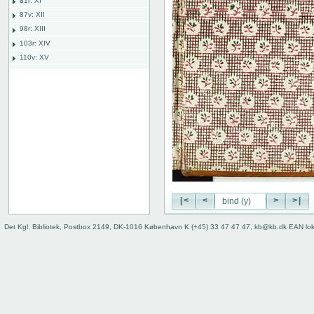
81r: XI
87v: XII
98r: XIII
103r: XIV
110v: XV
118r: XVI
127v: XVII
136v: XVIII
142r: XIX
149r: /// XX
149v: Explicit lib. XX
Bind
bind (a)
bind (b)
bind (y)
|<
<
>
>|
bind (z)
Det Kgl. Bibliotek, Postbox 2149, DK-1016 København K (+45) 33 47 47 47, kb@kb.dk EAN lo
bind, ryg