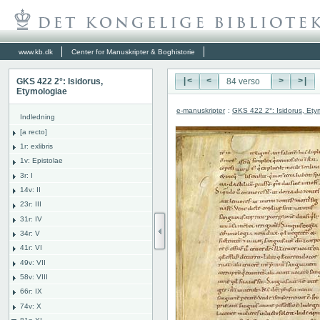
www.kb.dk
Center for Manuskripter & Boghistorie
GKS 422 2°: Isidorus,
|<
<
>
>|
Etymologiae
e-manuskripter
:
GKS 422 2°: Isidorus, Ety
Indledning
[a recto]
1r: exlibris
1v: Epistolae
3r: I
14v: II
23r: III
31r: IV
34r: V
41r: VI
49v: VII
58v: VIII
66r: IX
74v: X