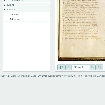
28v: X ('liber IV')
33r: XI
35v: XII
35 verso
36 recto
36 verso
37r: XIII 28v: X ('liber V')
40r: XIV
44r: XVI
45r: XV
46v
Bind
|<
<
>
>|
Det Kgl. Bibliotek, Postbox 2149, DK-1016 København K (+45) 33 47 47 47, kb@kb.dk EAN lo