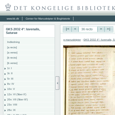
www.kb.dk
Center for Manuskripter & Boghistorie
GKS 2032 4°: Iuvenalis,
|<
<
>
>|
Saturae
e-manuskripter
:
GKS 2032 4°: Iuvenalis, S
Indledning
[a recto]
[a verso]
[b recto]
[b verso]
1r: I
3r: II
5r: III
8v: IV
10v: V
12v: VI ('liber II')
20v: VII ('liber III')
23v: VIII
26v: IX