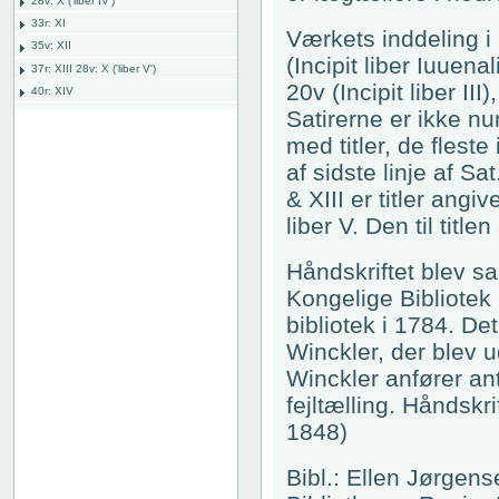
28v: X ('liber IV')
33r: XI
Værkets inddeling i b
35v: XII
(Incipit liber Iuuenali
37r: XIII 28v: X ('liber V')
20v (Incipit liber III
40r: XIV
Satirerne er ikke nu
44r: XVI
45r: XV
med titler, de fleste
46v
af sidste linje af Sa
Bind
& XIII er titler angi
liber V. Den til title
Håndskriftet blev s
Kongelige Bibliote
bibliotek i 1784. De
Winckler, der blev 
Winckler anfører an
fejltælling. Håndskri
1848)
Bibl.: Ellen Jørgen