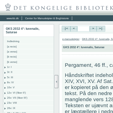
www.kb.dk
Center for Manuskripter & Boghistorie
GKS 2032 4°: Iuvenalis,
|<
<
>
>|
Saturae
e-manuskripter
:
GKS 2032 4°: Iuvenalis, S
Indledning
[a recto]
GKS 2032 4°: Iuvenalis, Saturae
[a verso]
[b recto]
[b verso]
Pergament, 46 ff., c
1r: I
3r: II
Håndskriftet indehol
5r: III
XIV, XVI, XV. Af Sat
8v: IV
er kopieret på den ø
10v: V
tekst. På den nedre 
12v: VI ('liber II')
20v: VII ('liber III')
manglende vers 128-1
23v: VIII
Teksten er ujævnt a
26v: IX
er lægtællere i nedr