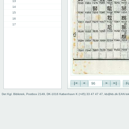
13
14
15
16
17
18
19
20
21
22
23
24
25
26
27
|<
<
>
>|
Fo
28
Det Kgl. Bibliotek, Postbox 2149, DK-1016 København K (+45) 33 47 47 47, kb@kb.dk EAN lo
29
30
31
32
33
34