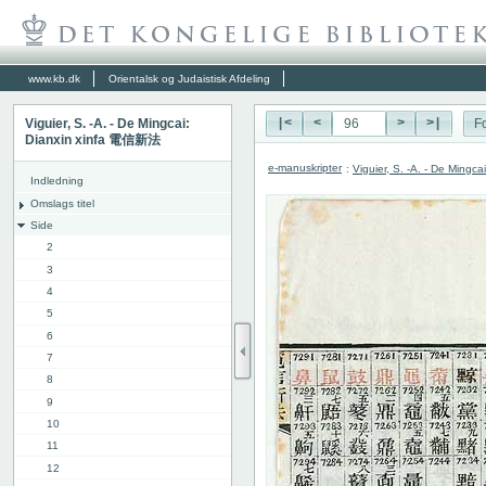
www.kb.dk
Orientalsk og Judaistisk Afdeling
Viguier, S. -A. - De Mingcai:
|<
<
>
>|
Fo
Dianxin xinfa 電信新法
e-manuskripter
:
Viguier, S. -A. - De Ming
Indledning
Omslags titel
Side
2
3
4
5
6
7
8
9
10
11
12