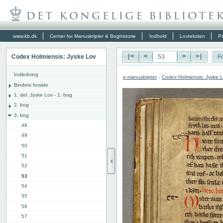
www.kb.dk
Center for Manuskripter & Boghistorie
Indhold
Lovteksten
Pr
Codex Holmiensis: Jyske Lov
|<
<
>
>|
Fo
Indledning
e-manuskripter
:
Codex Holmiensis: Jyske 
Bindets forside
1. del. Jyske Lov - 1. bog
2. bog
3. bog
48
49
50
51
52
53
54
55
56
57