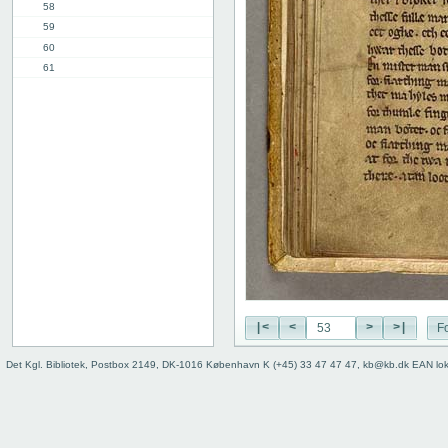
58
59
60
61
62
63
64
65
2. del - f. 66r
Bindets bagside
|<
<
>
>|
Fo
Det Kgl. Bibliotek, Postbox 2149, DK-1016 København K (+45) 33 47 47 47, kb@kb.dk EAN lo