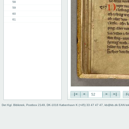
58
59
60
61
62
63
64
65
2. del - f. 66r
Bindets bagside
|<
<
>
>|
Fo
Det Kgl. Bibliotek, Postbox 2149, DK-1016 København K (+45) 33 47 47 47, kb@kb.dk EAN lo