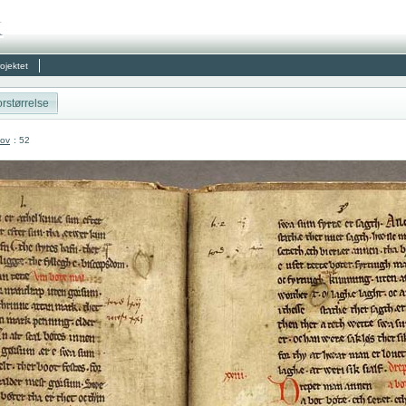
ojektet
rstørrelse
Lov
: 52