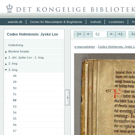
www.kb.dk
Center for Manuskripter & Boghistorie
Indhold
Lovteksten
Pr
Codex Holmiensis: Jyske Lov
|<
<
>
>|
Fo
Indledning
e-manuskripter
:
Codex Holmiensis: Jyske 
Bindets forside
1. del. Jyske Lov - 1. bog
2. bog
3. bog
48
49
50
51
52
53
54
55
56
57