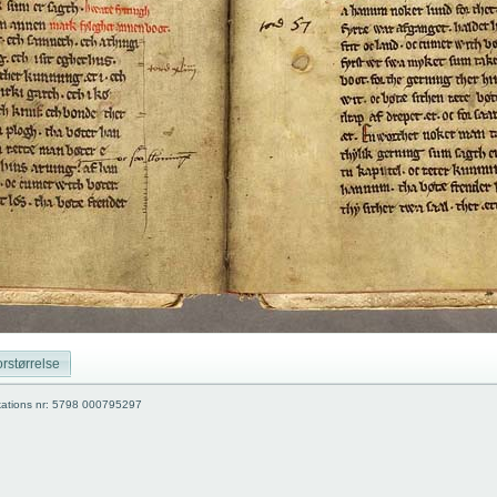
rstørrelse
kations nr: 5798 000795297