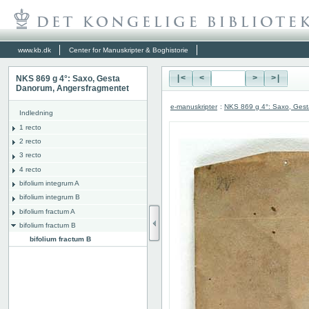
www.kb.dk
Center for Manuskripter & Boghistorie
NKS 869 g 4°: Saxo, Gesta
|<
<
>
>|
Danorum, Angersfragmentet
e-manuskripter
:
NKS 869 g 4°: Saxo, Gest
Indledning
1 recto
2 recto
3 recto
4 recto
bifolium integrum A
bifolium integrum B
bifolium fractum A
bifolium fractum B
bifolium fractum B