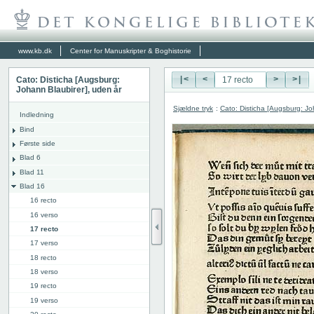
www.kb.dk
Center for Manuskripter & Boghistorie
Cato: Disticha [Augsburg:
|<
<
>
>|
Johann Blaubirer], uden år
Sjældne tryk
:
Cato: Disticha [Augsburg: Jo
Indledning
Bind
Første side
Blad 6
Blad 11
Blad 16
16 recto
16 verso
17 recto
17 verso
18 recto
18 verso
19 recto
19 verso