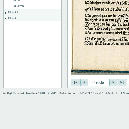
20 recto
20 verso
Blad 21
Blad 26
|<
<
>
>|
Det Kgl. Bibliotek, Postbox 2149, DK-1016 København K (+45) 33 47 47 47, kb@kb.dk EAN lo