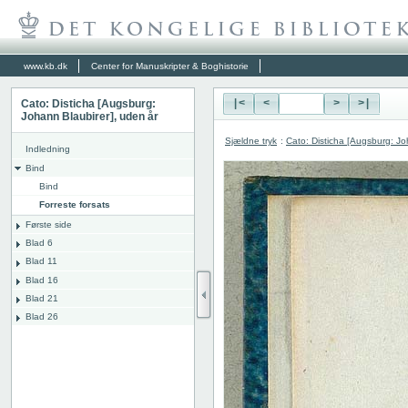
www.kb.dk
Center for Manuskripter & Boghistorie
Cato: Disticha [Augsburg:
|<
<
>
>|
Johann Blaubirer], uden år
Sjældne tryk
:
Cato: Disticha [Augsburg: Jo
Indledning
Bind
Bind
Forreste forsats
Første side
Blad 6
Blad 11
Blad 16
Blad 21
Blad 26