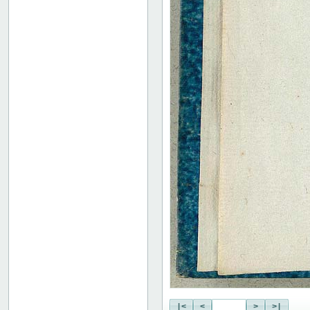
|<
<
>
>|