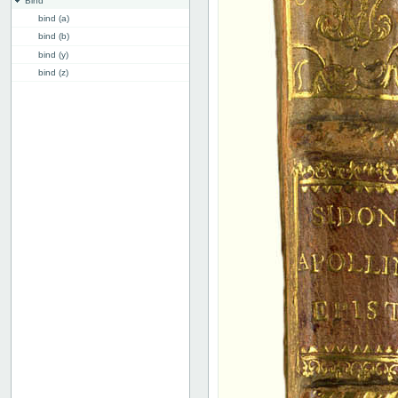
Bind
bind (a)
bind (b)
bind (y)
bind (z)
bind, ryg