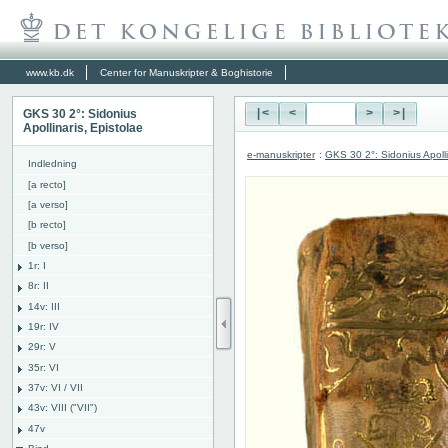
www.kb.dk
Center for Manuskripter & Boghistorie
GKS 30 2°: Sidonius
|<
<
>
>|
Apollinaris, Epistolae
e-manuskripter
:
GKS 30 2°: Sidonius Apolli
Indledning
[a recto]
[a verso]
[b recto]
[b verso]
1r: I
8r: II
14v: III
19r: IV
29r: V
35r: VI
37v: VI / VII
43v: VIII ("VII")
47v