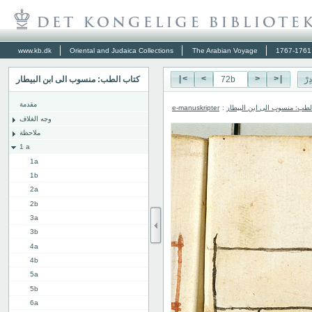
www.kb.dk
Oriental and Judaica Collections
The Arabian Voyage
كتاب الطب: منسوب الى ابن البيطار
|<
<
>
>|
ِرْ
مقدمة
e-manuskripter
:
لطب: منسوب الى ابن البيطار
وجه الغلاف
ملاحظة
1 a
1a
1b
2a
2b
3a
3b
4a
4b
5a
5b
6a