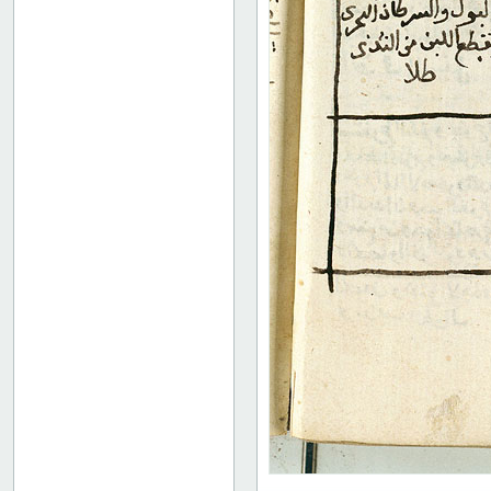
17b
18a
18b
19a
19b
20a
20b
21a
21b
22a
22b
23a
23b
24a
24b
25a
25b
26a
26b
27a
27b
28a