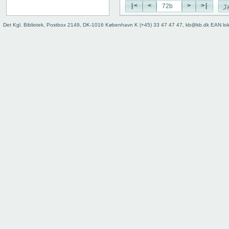
28b
|<
<
>
>|
ِرْ
29a
29b
Det Kgl. Bibliotek, Postbox 2149, DK-1016 København K (+45) 33 47 47 47, kb@kb.dk EAN lo
30a
30b
31a
31b
32a
32b
33a
33b
34a
34b
35a
35b
36a
36b
37a
37b
38a
38b
39a