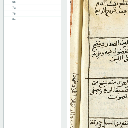
6b
7a
7b
8a
8b
9a
9b
10a
10b
11a
11b
12a
12b
13a
13b
14a
14b
15a
15b
16a
16b
17a