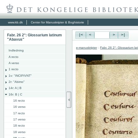
www.kb.dk
Center for Manuskripter & Boghistorie
Fabr. 26 2°: Glossarium latinum
|<
<
>
>|
"Abavus"
e-manuskripter
:
Fabr. 26 2°: Glossarium l
Indledning
A recto
A verso
1 recto
1v: "INCIPIVNT"
2r: "Abimo"
14r: A | B
16r: B | C
16 recto
16 verso
17 recto
17 verso
18 recto
18 verso