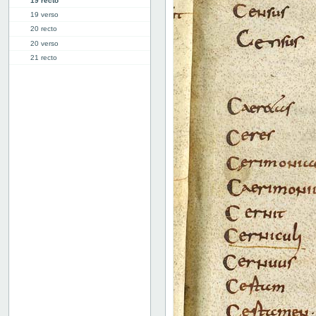
19 recto
19 verso
20 recto
20 verso
21 recto
21 verso
22 recto
22 verso
23 recto
23 verso
24 recto
24 verso
25 recto
25 verso
26 recto
26 verso
27 recto
27v: "Crepidus" | [lakune]
28r: | "Defensio"
34r: D |
34v: | E
40v: E | F