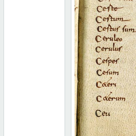
46r: F |
46v: | G
48v: G | H
50v: H | I
59r: I | L
62v: L | ///
Bind