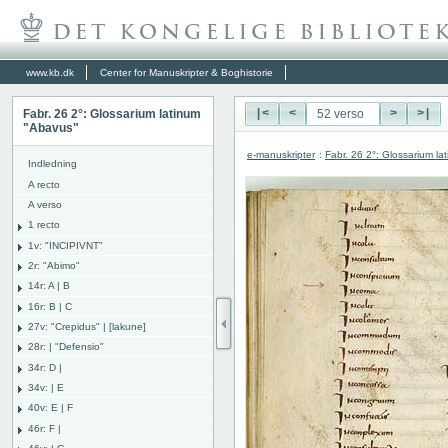
www.kb.dk
Center for Manuskripter & Boghistorie
Fabr. 26 2°: Glossarium latinum
|<
<
>
>|
"Abavus"
e-manuskripter
:
Fabr. 26 2°: Glossarium l
Indledning
A recto
A verso
1 recto
1v: "INCIPIVNT"
2r: "Abimo"
14r: A | B
16r: B | C
27v: "Crepidus" | [lakune]
28r: | "Defensio"
34r: D |
34v: | E
40v: E | F
46r: F |