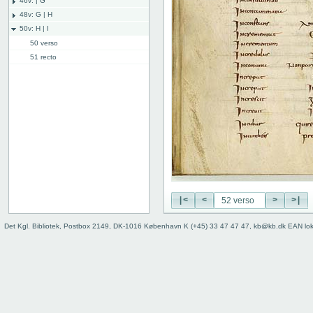
46v: | G
48v: G | H
50v: H | I
50 verso
51 recto
51 verso
52 recto
52 verso
53 recto
53 verso
54 recto
54 verso
55 recto
55 verso
56 recto
|<
<
>
>|
56 verso
Det Kgl. Bibliotek, Postbox 2149, DK-1016 København K (+45) 33 47 47 47, kb@kb.dk EAN lo
57 recto
57 verso
58 recto
58 verso
59r: I | L
62v: L | ///