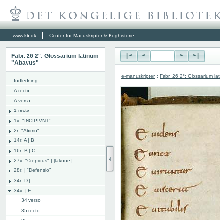
www.kb.dk
Center for Manuskripter & Boghistorie
Fabr. 26 2°: Glossarium latinum
|<
<
>
>|
"Abavus"
e-manuskripter
:
Fabr. 26 2°: Glossarium l
Indledning
A recto
A verso
1 recto
1v: "INCIPIVNT"
2r: "Abimo"
14r: A | B
16r: B | C
27v: "Crepidus" | [lakune]
28r: | "Defensio"
34r: D |
34v: | E
34 verso
35 recto