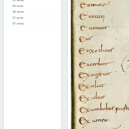
35 verso
36 recto
36 verso
37 recto
37 verso
38 recto
38 verso
39 recto
39 verso
40 recto
40v: E | F
46r: F |
46v: | G
48v: G | H
50v: H | I
59r: I | L
62v: L | ///
Bind