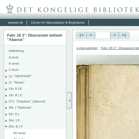
www.kb.dk
Center for Manuskripter & Boghistorie
Fabr. 26 2°: Glossarium latinum
|<
<
>
>|
"Abavus"
e-manuskripter
:
Fabr. 26 2°: Glossarium l
Indledning
A recto
A verso
1 recto
1v: "INCIPIVNT"
2r: "Abimo"
14r: A | B
16r: B | C
27v: "Crepidus" | [lakune]
28r: | "Defensio"
34r: D |
34v: | E
40v: E | F
40 verso