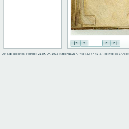
|<
<
>
>|
Det Kgl. Bibliotek, Postbox 2149, DK-1016 København K (+45) 33 47 47 47, kb@kb.dk EAN lo