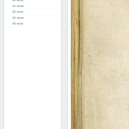
41 recto
41 verso
42 recto
42 verso
43 recto
43 verso
44 recto
44 verso
45 recto
45 verso
46r: F |
46v: | G
48v: G | H
50v: H | I
59r: I | L
62v: L | ///
Bind