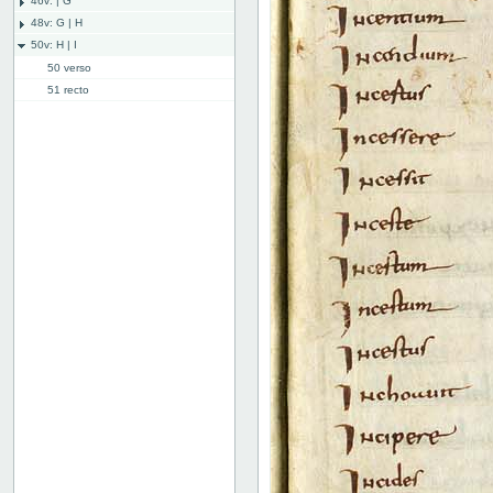
46v: | G
48v: G | H
50v: H | I
50 verso
51 recto
51 verso
52 recto
52 verso
53 recto
53 verso
54 recto
54 verso
55 recto
55 verso
56 recto
56 verso
57 recto
57 verso
58 recto
58 verso
59r: I | L
62v: L | ///