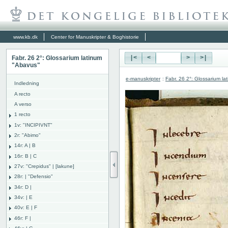
www.kb.dk
Center for Manuskripter & Boghistorie
Fabr. 26 2°: Glossarium latinum
|<
<
>
>|
"Abavus"
e-manuskripter
:
Fabr. 26 2°: Glossarium l
Indledning
A recto
A verso
1 recto
1v: "INCIPIVNT"
2r: "Abimo"
14r: A | B
16r: B | C
27v: "Crepidus" | [lakune]
28r: | "Defensio"
34r: D |
34v: | E
40v: E | F
46r: F |