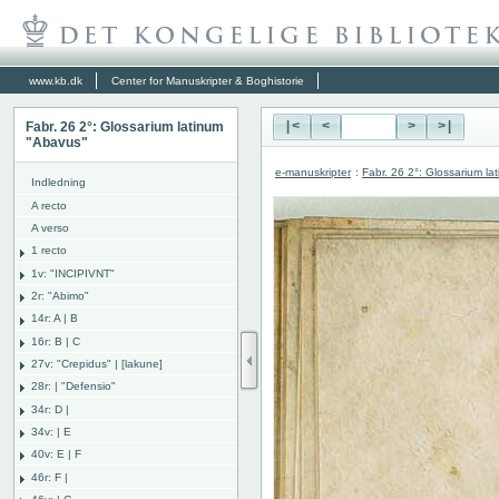
www.kb.dk
Center for Manuskripter & Boghistorie
Fabr. 26 2°: Glossarium latinum
|<
<
>
>|
"Abavus"
e-manuskripter
:
Fabr. 26 2°: Glossarium l
Indledning
A recto
A verso
1 recto
1v: "INCIPIVNT"
2r: "Abimo"
14r: A | B
16r: B | C
27v: "Crepidus" | [lakune]
28r: | "Defensio"
34r: D |
34v: | E
40v: E | F
46r: F |