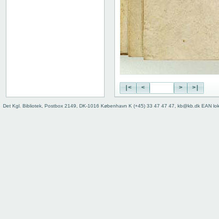
|<
<
>
>|
Det Kgl. Bibliotek, Postbox 2149, DK-1016 København K (+45) 33 47 47 47, kb@kb.dk EAN lo