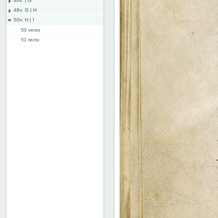
46v: | G
48v: G | H
50v: H | I
50 verso
51 recto
51 verso
52 recto
52 verso
53 recto
53 verso
54 recto
54 verso
55 recto
55 verso
56 recto
56 verso
57 recto
57 verso
58 recto
58 verso
59r: I | L
62v: L | ///