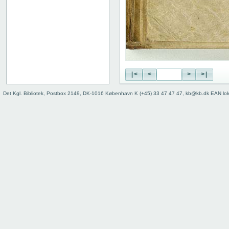
|<
<
>
>|
Det Kgl. Bibliotek, Postbox 2149, DK-1016 København K (+45) 33 47 47 47, kb@kb.dk EAN lo