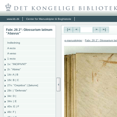
www.kb.dk
Center for Manuskripter & Boghistorie
Fabr. 26 2°: Glossarium latinum
|<
<
>
>|
"Abavus"
e-manuskripter
:
Fabr. 26 2°: Glossarium l
Indledning
A recto
A verso
1 recto
1v: "INCIPIVNT"
2r: "Abimo"
14r: A | B
16r: B | C
27v: "Crepidus" | [lakune]
28r: | "Defensio"
34r: D |
34v: | E
40v: E | F
46r: F |