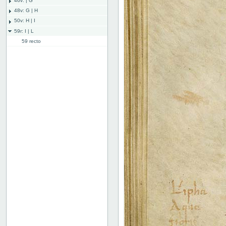
46v: | G
48v: G | H
50v: H | I
59r: I | L
59 recto
59 verso
60 recto
60 verso
61 recto
61 verso
62 recto
62v: L | ///
Bind