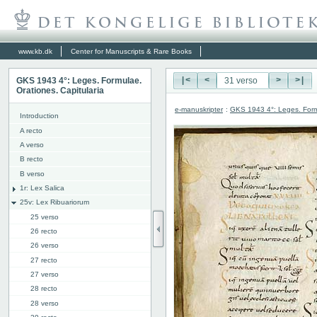
www.kb.dk
Center for Manuscripts & Rare Books
GKS 1943 4°: Leges. Formulae.
|<
<
>
>|
Orationes. Capitularia
e-manuskripter
:
GKS 1943 4°: Leges. Formu
Introduction
A recto
A verso
B recto
B verso
1r: Lex Salica
25v: Lex Ribuariorum
25 verso
26 recto
26 verso
27 recto
27 verso
28 recto
28 verso