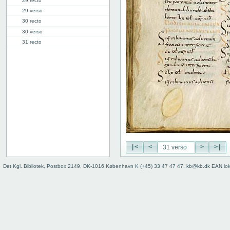
29 recto
29 verso
30 recto
30 verso
31 recto
31 verso
32 recto
32 verso
33 recto
33 verso
34 recto
34 verso
35 recto
35 verso
36 recto
|<
<
>
>|
36 verso
Det Kgl. Bibliotek, Postbox 2149, DK-1016 København K (+45) 33 47 47 47, kb@kb.dk EAN lo
37 recto
37 verso
38 recto
38 verso
39 recto
39 verso
40 recto