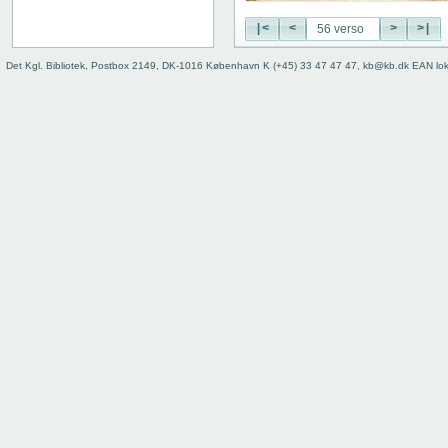
29 recto
29 verso
|<
<
>
>|
30 recto
30 verso
Det Kgl. Bibliotek, Postbox 2149, DK-1016 København K (+45) 33 47 47 47, kb@kb.dk EAN lo
31 recto
31 verso
32 recto
32 verso
33 recto
33 verso
34 recto
34 verso
35 recto
35 verso
36 recto
36 verso
37 recto
37 verso
38 recto
38 verso
39 recto
39 verso