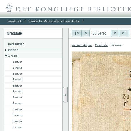
www.kb.dk
Center for Manuscripts & Rare Books
Graduale
|<
<
>
>|
Introduction
e-manuskripter
:
Graduale
: 56 verso
Binding
1 recto
1 recto
1 verso
2 recto
2 verso
3 recto
3 verso
4 recto
4 verso
5 recto
5 verso
6 recto
6 verso