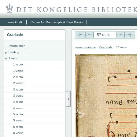
www.kb.dk
Center for Manuscripts & Rare Books
Graduale
|<
<
>
>|
Introduction
e-manuskripter
:
Graduale
: 57 recto
Binding
1 recto
1 recto
1 verso
2 recto
2 verso
3 recto
3 verso
4 recto
4 verso
5 recto
5 verso
6 recto
6 verso