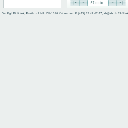
29 recto
|<
<
>
>|
29 verso
30 recto
Det Kgl. Bibliotek, Postbox 2149, DK-1016 København K (+45) 33 47 47 47, kb@kb.dk EAN lo
30 verso
31 recto
31 verso
32 recto
32 verso
33 recto
33 verso
34 recto
34 verso
35 recto
35 verso
36 recto
36 verso
37 recto
37 verso
38 recto
38 verso
39 recto
39 verso