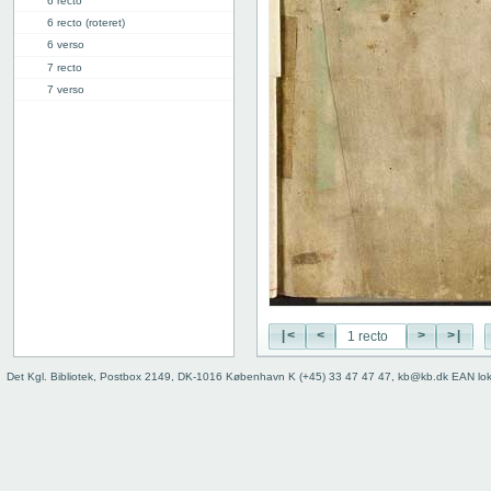
6 recto
6 recto (roteret)
6 verso
7 recto
7 verso
8 recto
8 verso
9 recto
9 verso
10 recto
10 verso
11 recto
11 verso
12 recto
12 verso
13 recto
|<
<
>
>|
13 verso
Det Kgl. Bibliotek, Postbox 2149, DK-1016 København K (+45) 33 47 47 47, kb@kb.dk EAN lo
14 recto
14 verso
15 recto
15 verso
16 recto
16 verso