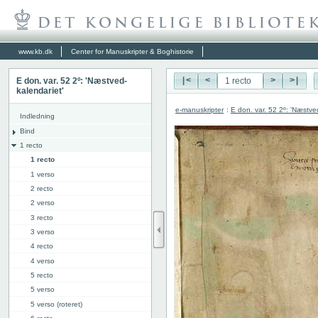
www.kb.dk
Center for Manuskripter & Boghistorie
E don. var. 52 2º: 'Næstved-
|<
<
>
>|
kalendariet'
e-manuskripter
:
E don. var. 52 2º: 'Næstve
Indledning
Bind
1 recto
1 recto
1 verso
2 recto
2 verso
3 recto
3 verso
4 recto
4 verso
5 recto
5 verso
5 verso (roteret)