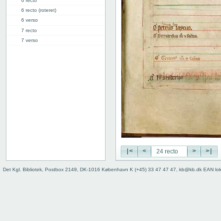
6 recto
6 recto (roteret)
6 verso
7 recto
7 verso
8 recto
8 verso
9 recto
9 verso
10 recto
10 verso
11 recto
11 verso
12 recto
12 verso
13 recto
|<
<
>
>|
13 verso
Det Kgl. Bibliotek, Postbox 2149, DK-1016 København K (+45) 33 47 47 47, kb@kb.dk EAN lo
14 recto
14 verso
15 recto
15 verso
16 recto
16 verso