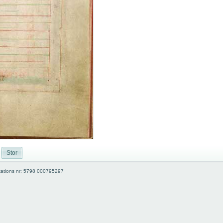
Stor
kations nr: 5798 000795297