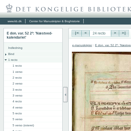
www.kb.dk
Center for Manuskripter & Boghistorie
E don. var. 52 2º: 'Næstved-
|<
<
>
>|
kalendariet'
e-manuskripter
:
E don. var. 52 2º: 'Næstve
Indledning
Bind
1 recto
1 recto
1 verso
2 recto
2 verso
3 recto
3 verso
4 recto
4 verso
5 recto
5 verso
5 verso (roteret)