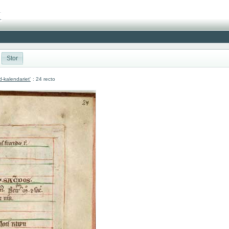
Stor
d-kalendariet'
: 24 recto