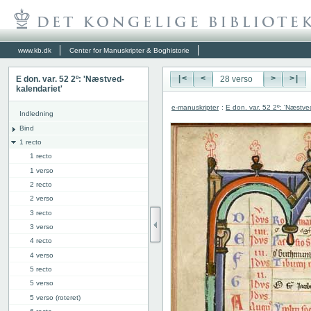
www.kb.dk
Center for Manuskripter & Boghistorie
E don. var. 52 2º: 'Næstved-
|<
<
>
>|
kalendariet'
e-manuskripter
:
E don. var. 52 2º: 'Næstve
Indledning
Bind
1 recto
1 recto
1 verso
2 recto
2 verso
3 recto
3 verso
4 recto
4 verso
5 recto
5 verso
5 verso (roteret)