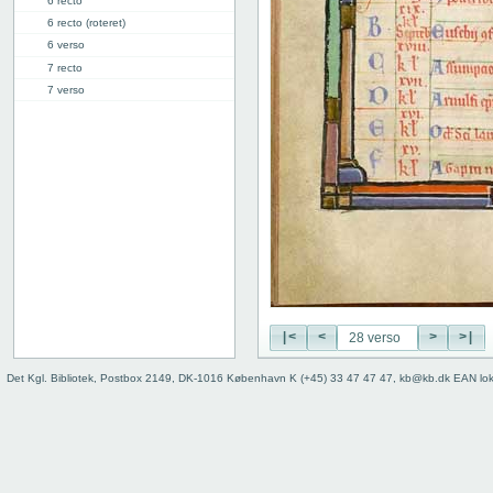
6 recto
6 recto (roteret)
6 verso
7 recto
7 verso
8 recto
8 verso
9 recto
9 verso
10 recto
10 verso
11 recto
11 verso
12 recto
12 verso
13 recto
|<
<
>
>|
13 verso
Det Kgl. Bibliotek, Postbox 2149, DK-1016 København K (+45) 33 47 47 47, kb@kb.dk EAN lo
14 recto
14 verso
15 recto
15 verso
16 recto
16 verso