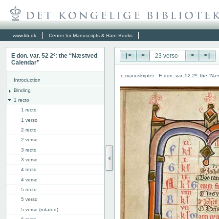
www.kb.dk
Center for Manuscripts & Rare Books
E don. var. 52 2º: the “Næstved
|<
<
>
>|
Calendar”
e-manuskripter
:
E don. var. 52 2º: the “N
Introduction
Binding
1 recto
1 recto
1 verso
2 recto
2 verso
3 recto
3 verso
4 recto
4 verso
5 recto
5 verso
5 verso (rotated)