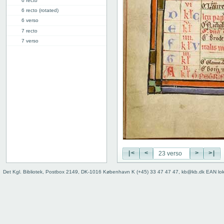
6 recto
6 recto (rotated)
6 verso
7 recto
7 verso
8 recto
8 verso
9 recto
9 verso
10 recto
10 verso
11 recto
11 verso
12 recto
12 verso
13 recto
|<
<
>
>|
13 verso
Det Kgl. Bibliotek, Postbox 2149, DK-1016 København K (+45) 33 47 47 47, kb@kb.dk EAN lo
14 recto
14 verso
15 recto
15 verso
16 recto
16 verso