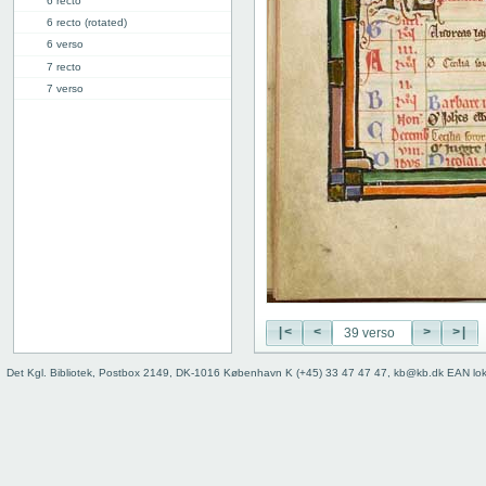
6 recto
6 recto (rotated)
6 verso
7 recto
7 verso
8 recto
8 verso
9 recto
9 verso
10 recto
10 verso
11 recto
11 verso
12 recto
12 verso
13 recto
|<
<
>
>|
13 verso
Det Kgl. Bibliotek, Postbox 2149, DK-1016 København K (+45) 33 47 47 47, kb@kb.dk EAN lo
14 recto
14 verso
15 recto
15 verso
16 recto
16 verso