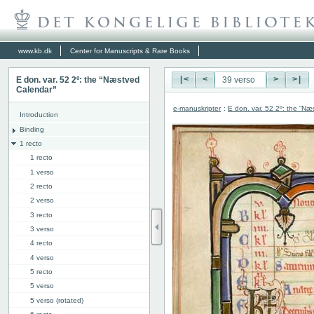
www.kb.dk
Center for Manuscripts & Rare Books
E don. var. 52 2º: the “Næstved
|<
<
>
>|
Calendar”
e-manuskripter
:
E don. var. 52 2º: the “N
Introduction
Binding
1 recto
1 recto
1 verso
2 recto
2 verso
3 recto
3 verso
4 recto
4 verso
5 recto
5 verso
5 verso (rotated)