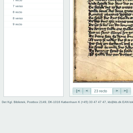
7 recto
7 verso
8 recto
8 verso
9 recto
9 verso
10 recto
10 verso
11 recto
11 verso
12 recto
12 verso
13 recto
13 verso
14 recto
14 verso
|<
<
>
>|
15 recto
Det Kgl. Bibliotek, Postbox 2149, DK-1016 København K (+45) 33 47 47 47, kb@kb.dk EAN lo
15 verso
16 recto
16 verso
17 recto
17 verso
18 recto