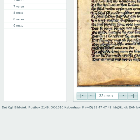
7 recto
7 verso
8 recto
8 verso
9 recto
9 verso
10 recto
10 verso
11 recto
11 verso
12 recto
12 verso
13 recto
13 verso
14 recto
14 verso
|<
<
>
>|
15 recto
Det Kgl. Bibliotek, Postbox 2149, DK-1016 København K (+45) 33 47 47 47, kb@kb.dk EAN lo
15 verso
16 recto
16 verso
17 recto
17 verso
18 recto