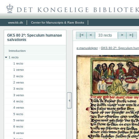
www.kb.dk
Center for Manuscripts & Rare Books
GKS 80 2º: Speculum humanae
|<
<
>
>|
salvationis
e-manuskripter
:
GKS 80 2º: Speculum hum
Introduction
1 recto
1 recto
1 verso
2 recto
2 verso
3 recto
3 verso
4 recto
4 verso
5 recto
5 verso
6 recto
6 verso