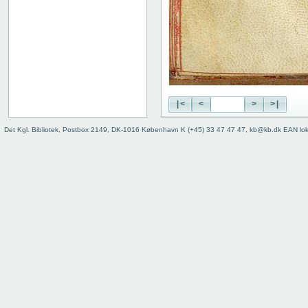
|<
<
>
>|
Det Kgl. Bibliotek, Postbox 2149, DK-1016 København K (+45) 33 47 47 47, kb@kb.dk EAN lo