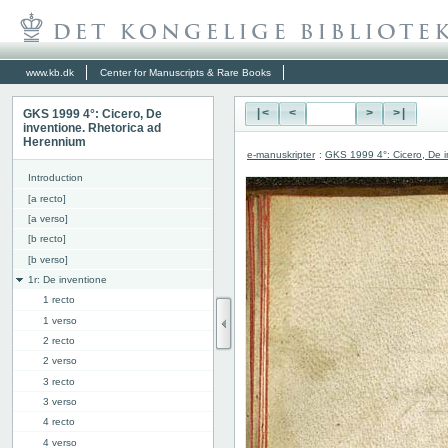
www.kb.dk
Center for Manuscripts & Rare Books
GKS 1999 4°: Cicero, De
|<
<
>
>|
inventione. Rhetorica ad
Herennium
e-manuskripter
:
GKS 1999 4°: Cicero, De i
Introduction
[a recto]
[a verso]
[b recto]
[b verso]
1r: De inventione
1 recto
1 verso
2 recto
2 verso
3 recto
3 verso
4 recto
4 verso