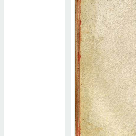
16 recto
16 verso
17 recto
17 verso
18 recto
18 verso
19 recto
19 verso
20 recto
20 verso
21 recto
21 verso
22r: II
47r: Rhetorica ad Herennium
52v: II
64v: III
73r: IV
78r: IV.19 ("V")
85r: IV.47 ("VI")
91v: Accessus
92v
Binding