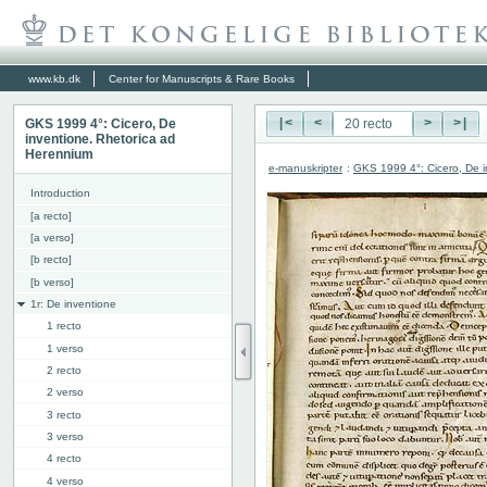
www.kb.dk
Center for Manuscripts & Rare Books
GKS 1999 4°: Cicero, De
|<
<
>
>|
inventione. Rhetorica ad
Herennium
e-manuskripter
:
GKS 1999 4°: Cicero, De i
Introduction
[a recto]
[a verso]
[b recto]
[b verso]
1r: De inventione
1 recto
1 verso
2 recto
2 verso
3 recto
3 verso
4 recto
4 verso