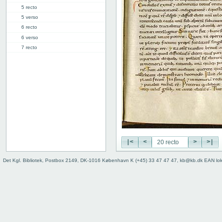
5 recto
5 verso
6 recto
6 verso
7 recto
7 verso
8 recto
8 verso
9 recto
9 verso
10 recto
10 verso
11 recto
11 verso
|<
<
>
>|
12 recto
12 verso
Det Kgl. Bibliotek, Postbox 2149, DK-1016 København K (+45) 33 47 47 47, kb@kb.dk EAN lo
13 recto
13 verso
14 recto
14 verso
15 recto
15 verso