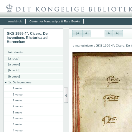
www.kb.dk
Center for Manuscripts & Rare Books
GKS 1999 4°: Cicero, De
|<
<
>
>|
inventione. Rhetorica ad
Herennium
e-manuskripter
:
GKS 1999 4°: Cicero, De i
Introduction
[a recto]
[a verso]
[b recto]
[b verso]
1r: De inventione
1 recto
1 verso
2 recto
2 verso
3 recto
3 verso
4 recto
4 verso