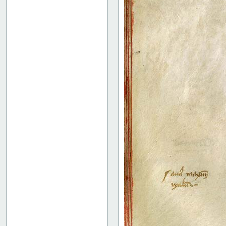
16 recto
16 verso
17 recto
17 verso
18 recto
18 verso
19 recto
19 verso
20 recto
20 verso
21 recto
21 verso
22r: II
47r: Rhetorica ad Herennium
52v: II
64v: III
73r: IV
78r: IV.19 ("V")
85r: IV.47 ("VI")
91v: Accessus
92v
Binding