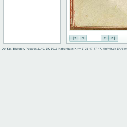
|<
<
>
>|
Det Kgl. Bibliotek, Postbox 2149, DK-1016 København K (+45) 33 47 47 47, kb@kb.dk EAN lo