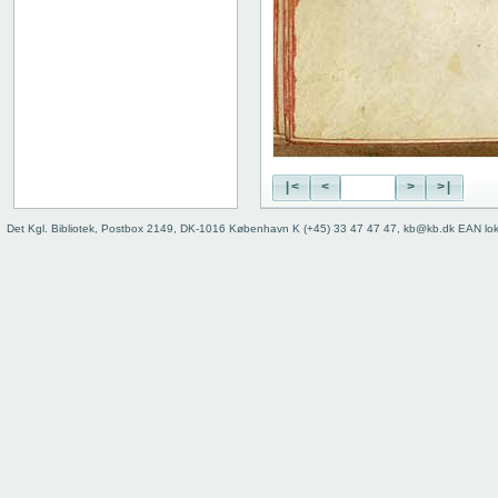
52v: II
64v: III
73r: IV
78r: IV.19 ("V")
85r: IV.47 ("VI")
91v: Accessus
92v
Binding
|<
<
>
>|
Det Kgl. Bibliotek, Postbox 2149, DK-1016 København K (+45) 33 47 47 47, kb@kb.dk EAN lo