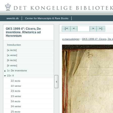
www.kb.dk
Center for Manuscripts & Rare Books
GKS 1999 4°: Cicero, De
|<
<
>
>|
inventione. Rhetorica ad
Herennium
e-manuskripter
:
GKS 1999 4°: Cicero, De i
Introduction
[a recto]
[a verso]
[b recto]
[b verso]
1r: De inventione
22r: II
22 recto
22 verso
23 recto
23 verso
24 recto
24 verso
25 recto