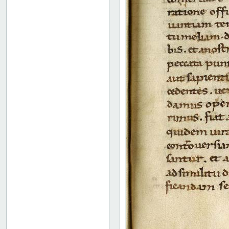
36 verso
37 recto
37 verso
38 recto
38 verso
39 recto
39 verso
40 recto
40 verso
41 recto
41 verso
42 recto
42 verso
43 recto
43 verso
44 recto
44 verso
45 recto
45 verso
46 recto
46 verso
47r: Rhetorica ad Herennium