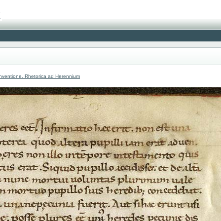
nventione. Rhetorica ad Herennium