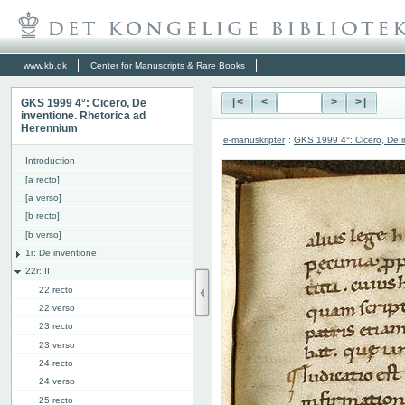
www.kb.dk
Center for Manuscripts & Rare Books
GKS 1999 4°: Cicero, De
|<
<
>
>|
inventione. Rhetorica ad
Herennium
e-manuskripter
:
GKS 1999 4°: Cicero, De i
Introduction
[a recto]
[a verso]
[b recto]
[b verso]
1r: De inventione
22r: II
22 recto
22 verso
23 recto
23 verso
24 recto
24 verso
25 recto