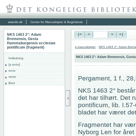
www.kb.dk
Center for Manuskripter & Boghistorie
NKS 1463 2°: Adam
|<
<
>
>|
Bremensis, Gesta
Hammaburgensis ecclesiae
e-manuskripter
:
NKS 1463 2°: Adam Bremen
pontificum (fragment)
NKS 1463 2°: Adam Bremensis, Gesta
Indledning
[a recto]
recto
Pergament, 1 f., 28
verso
Bind
NKS 1463 2° består 
det har tilhørt. De
pontificum, lib. I.5
bladet har været det
Fragmentet har vær
Nyborg Len for året