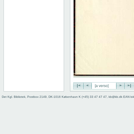
|<
<
>
>|
Det Kgl. Bibliotek, Postbox 2149, DK-1016 København K (+45) 33 47 47 47, kb@kb.dk EAN lo