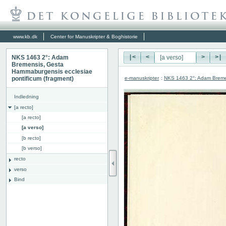
www.kb.dk
Center for Manuskripter & Boghistorie
NKS 1463 2°: Adam
|<
<
>
>|
Bremensis, Gesta
Hammaburgensis ecclesiae
e-manuskripter
:
NKS 1463 2°: Adam Bremen
pontificum (fragment)
Indledning
[a recto]
[a recto]
[a verso]
[b recto]
[b verso]
recto
verso
Bind