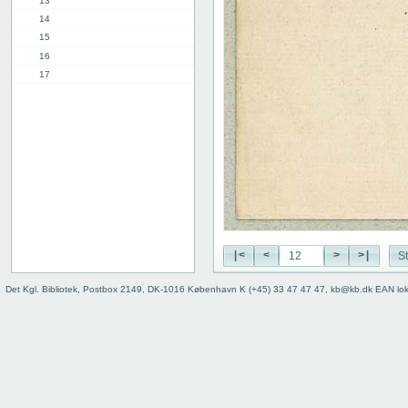
13
14
15
16
17
18
19
20
21
22
23
24
25
26
|<
<
>
>|
St
27
28
Det Kgl. Bibliotek, Postbox 2149, DK-1016 København K (+45) 33 47 47 47, kb@kb.dk EAN lo
29
30
31
32
33
34
35