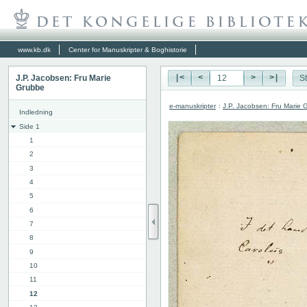
www.kb.dk
Center for Manuskripter & Boghistorie
J.P. Jacobsen: Fru Marie
|<
<
>
>|
St
Grubbe
e-manuskripter
:
J.P. Jacobsen: Fru Marie 
Indledning
Side 1
1
2
3
4
5
6
7
8
9
10
11
12