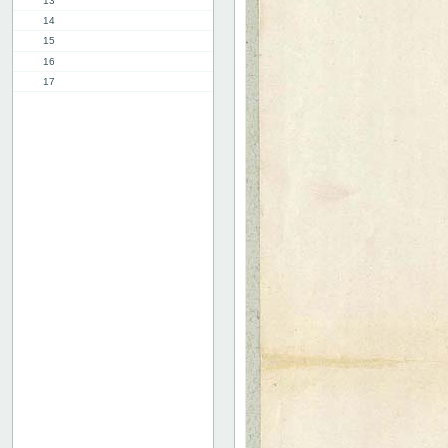
13
14
15
16
17
18
19
20
21
22
23
24
25
26
27
28
29
30
31
32
33
34
35