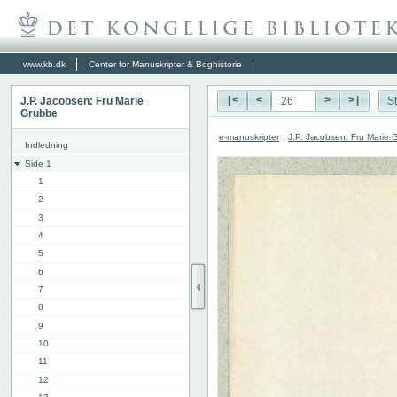
www.kb.dk
Center for Manuskripter & Boghistorie
J.P. Jacobsen: Fru Marie
|<
<
>
>|
St
Grubbe
e-manuskripter
:
J.P. Jacobsen: Fru Marie 
Indledning
Side 1
1
2
3
4
5
6
7
8
9
10
11
12