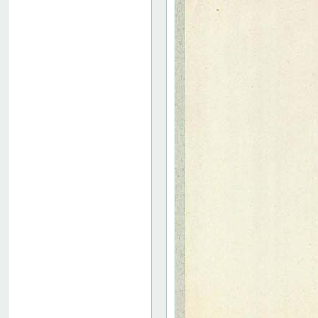
36
37
38