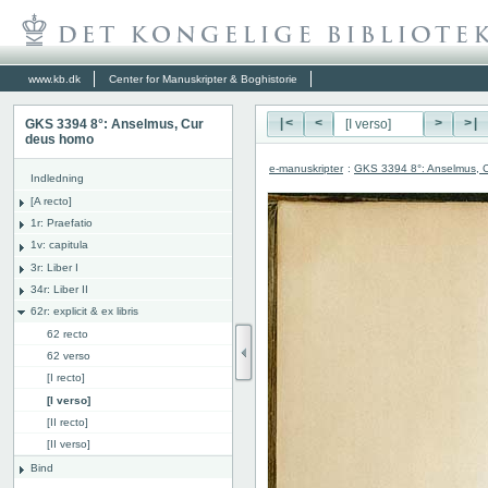
www.kb.dk
Center for Manuskripter & Boghistorie
GKS 3394 8°: Anselmus, Cur
|<
<
>
>|
deus homo
e-manuskripter
:
GKS 3394 8°: Anselmus, 
Indledning
[A recto]
1r: Praefatio
1v: capitula
3r: Liber I
34r: Liber II
62r: explicit & ex libris
62 recto
62 verso
[I recto]
[I verso]
[II recto]
[II verso]
Bind