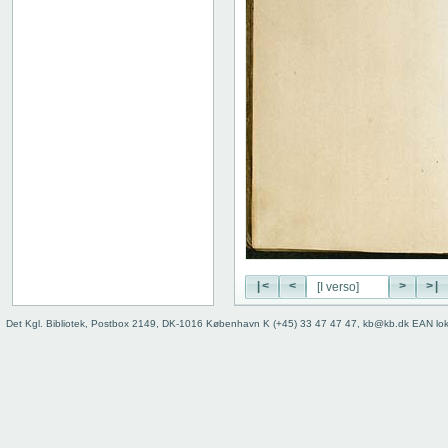
|<
<
>
>|
Det Kgl. Bibliotek, Postbox 2149, DK-1016 København K (+45) 33 47 47 47, kb@kb.dk EAN lo