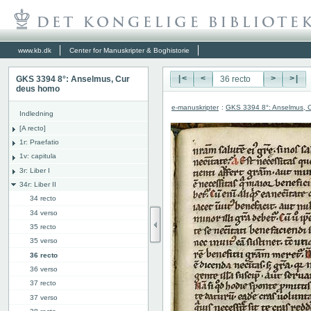
www.kb.dk
Center for Manuskripter & Boghistorie
GKS 3394 8°: Anselmus, Cur
|<
<
>
>|
deus homo
e-manuskripter
:
GKS 3394 8°: Anselmus, 
Indledning
[A recto]
1r: Praefatio
1v: capitula
3r: Liber I
34r: Liber II
34 recto
34 verso
35 recto
35 verso
36 recto
36 verso
37 recto
37 verso