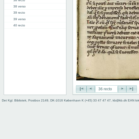
38 recto
38 verso
39 recto
39 verso
40 recto
40 verso
41 recto
41 verso
42 recto
42 verso
43 recto
43 verso
44 recto
44 verso
45 recto
|<
<
>
>|
45 verso
Det Kgl. Bibliotek, Postbox 2149, DK-1016 København K (+45) 33 47 47 47, kb@kb.dk EAN lo
46 recto
46 verso
47 recto
47 verso
48 recto
48 verso
49 recto