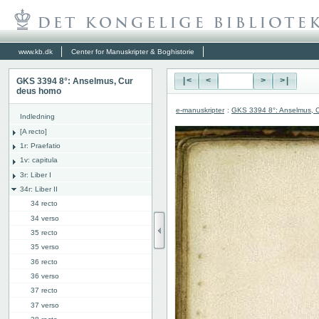
www.kb.dk
Center for Manuskripter & Boghistorie
GKS 3394 8°: Anselmus, Cur
|<
<
>
>|
deus homo
e-manuskripter
:
GKS 3394 8°: Anselmus, 
Indledning
[A recto]
1r: Praefatio
1v: capitula
3r: Liber I
34r: Liber II
34 recto
34 verso
35 recto
35 verso
36 recto
36 verso
37 recto
37 verso