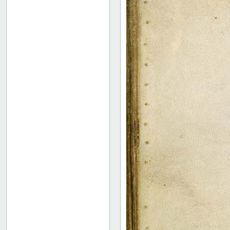
49 verso
50 recto
50 verso
51 recto
51 verso
52 recto
52 verso
53 recto
53 verso
54 recto
54 verso
55 recto
55 verso
56 recto
56 verso
57 recto
57 verso
58 recto
58 verso
59 recto
59 verso
60 recto