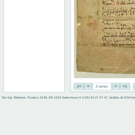
|<
<
>
>|
Det Kgl. Bibliotek, Postbox 2149, DK-1016 København K (+45) 33 47 47 47, kb@kb.dk EAN lo