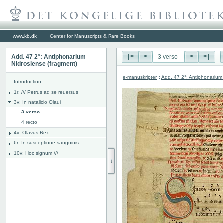
www.kb.dk
Center for Manuscripts & Rare Books
Add. 47 2°: Antiphonarium
|<
<
>
>|
Nidrosiense (fragment)
e-manuskripter
:
Add. 47 2°: Antiphonarium
Introduction
1r: /// Petrus ad se reuersus
3v: In natalicio Olaui
3 verso
4 recto
4v: Olavus Rex
6r: In susceptione sanguinis
10v: Hoc signum ///