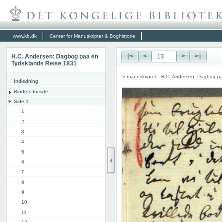
www.kb.dk
Center for Manuskripter & Boghistorie
H.C. Andersen: Dagbog paa en
|<
<
>
>|
Tydsklands Reise 1831
e-manuskripter
:
H.C. Andersen: Dagbog pa
Indledning
Bindets forside
Side 1
1
2
3
4
5
6
7
8
9
10
11