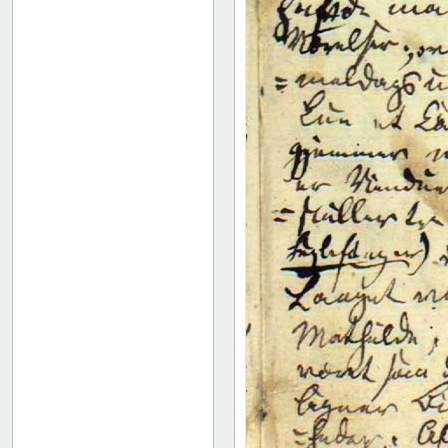
35
36
37
38
39
40
41
42
43
44
45
46
47
48
49
50
51
52
53
54
55
Bindets bagside