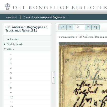
www.kb.dk
Center for Manuskripter & Boghistorie
H.C. Andersen: Dagbog paa en
|<
<
>
>|
Tydsklands Reise 1831
e-manuskripter
:
H.C. Andersen: Dagbog pa
Indledning
Bindets forside
Side 1
1
2
3
4
5
6
7
8
9
10
11