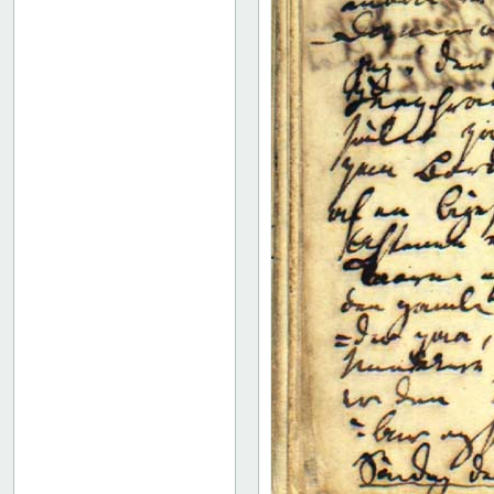
35
36
37
38
39
40
41
42
43
44
45
46
47
48
49
50
51
52
53
54
55
Bindets bagside