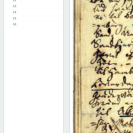
12
13
14
15
16
17
18
19
20
21
22
23
24
25
26
27
28
29
30
31
32
33
34