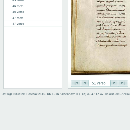
45 verso
46 recto
46 verso
47 recto
47 verso
48 recto
48 verso
49 recto
49 verso
50 recto
50 verso
51 recto
51 verso
52 recto
52 verso
|<
<
>
>|
53 recto
Det Kgl. Bibliotek, Postbox 2149, DK-1016 København K (+45) 33 47 47 47, kb@kb.dk EAN lo
53 verso
54 recto
54 verso
55 recto
55 verso
56 recto
56 verso