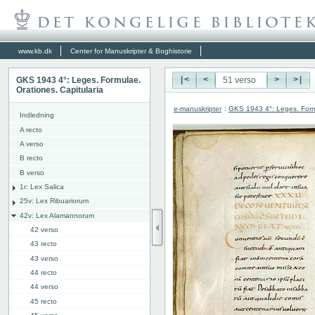
www.kb.dk
Center for Manuskripter & Boghistorie
GKS 1943 4°: Leges. Formulae.
|<
<
>
>|
Orationes. Capitularia
e-manuskripter
:
GKS 1943 4°: Leges. Formu
Indledning
A recto
A verso
B recto
B verso
1r: Lex Salica
25v: Lex Ribuariorum
42v: Lex Alamannorum
42 verso
43 recto
43 verso
44 recto
44 verso
45 recto