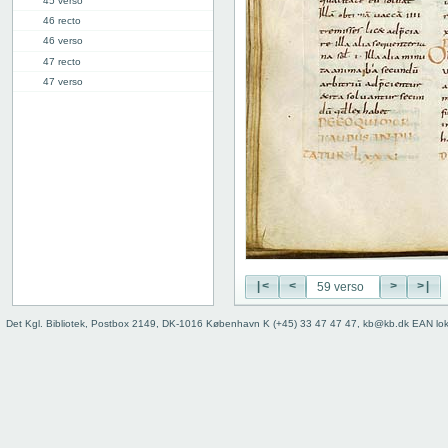
45 verso
46 recto
46 verso
47 recto
47 verso
48 recto
48 verso
49 recto
49 verso
50 recto
50 verso
51 recto
51 verso
52 recto
52 verso
|<
<
>
>|
53 recto
Det Kgl. Bibliotek, Postbox 2149, DK-1016 København K (+45) 33 47 47 47, kb@kb.dk EAN lo
53 verso
54 recto
54 verso
55 recto
55 verso
56 recto
56 verso