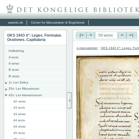
www.kb.dk
Center for Manuskripter & Boghistorie
GKS 1943 4°: Leges. Formulae.
|<
<
>
>|
Orationes. Capitularia
e-manuskripter
:
GKS 1943 4°: Leges. Formu
Indledning
A recto
A verso
B recto
B verso
1r: Lex Salica
25v: Lex Ribuariorum
42v: Lex Alamannorum
42 verso
43 recto
43 verso
44 recto
44 verso
45 recto